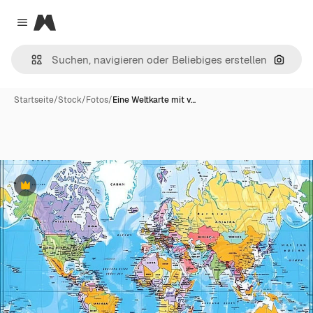
Magnific
Close menu
Nach B
Startseite
/
Stock
/
Fotos
/
Eine Weltkarte mit v…
Premium