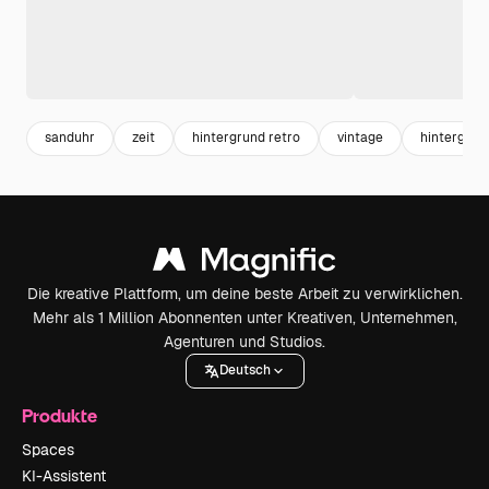
sanduhr
zeit
hintergrund retro
vintage
hintergrun
Die kreative Plattform, um deine beste Arbeit zu verwirklichen.
Mehr als 1 Million Abonnenten unter Kreativen, Unternehmen,
Agenturen und Studios.
Deutsch
Produkte
Spaces
KI-Assistent