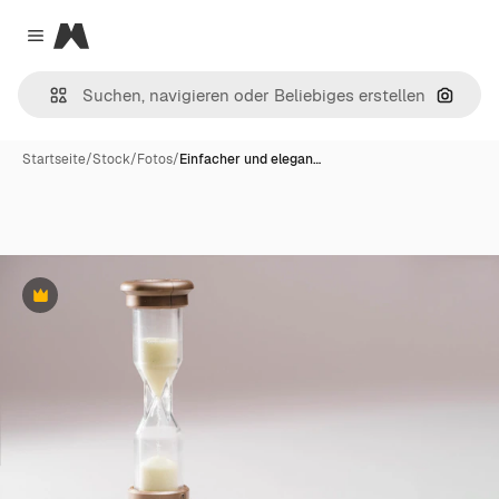
Magnific
Close menu
Nach B
Startseite
/
Stock
/
Fotos
/
Einfacher und elegan…
Premium