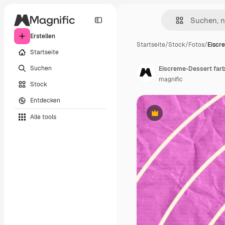
Erstellen
Startseite
/
Stock
/
Fotos
/
Eiscr
Startseite
Suchen
Eiscreme-Dessert farb
magnific
Stock
Entdecken
Alle tools
Premium