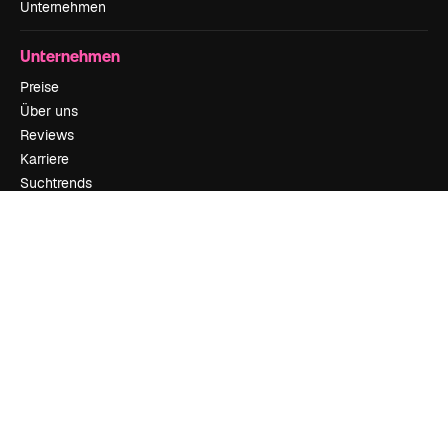
Unternehmen
Unternehmen
Preise
Über uns
Reviews
Karriere
Suchtrends
Blog
Veranstaltungen
Slidesgo
Deine Inhalte verkaufen
Pressesaal
Suchst du nach magnific.ai
Kontakt aufnehmen
Kundensupport
Instagram