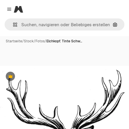
Magnific
Close menu
Nach B
Startseite
/
Stock
/
Fotos
/
Elchkopf. Tinte Schw…
Premium