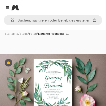
Magnific
Close menu
Nach B
Startseite
/
Stock
/
Fotos
/
Elegante Hochzeits-E…
Premium