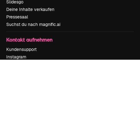
Slidesgo
Deine Inhalte verkaufen
Pressesaal
Suchst du nach magnific.ai
Kontakt aufnehmen
Kundensupport
Instagram
YouTube
LinkedIn
TikTok
Discord
X
Reddit
Copyright © 2010-
2026
Freepik Company S.L.U.
Alle Rechte vorbehalten
.