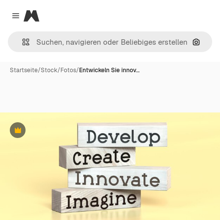
Magnific
Close menu
Nach B
Startseite
/
Stock
/
Fotos
/
Entwickeln Sie innov…
Premium