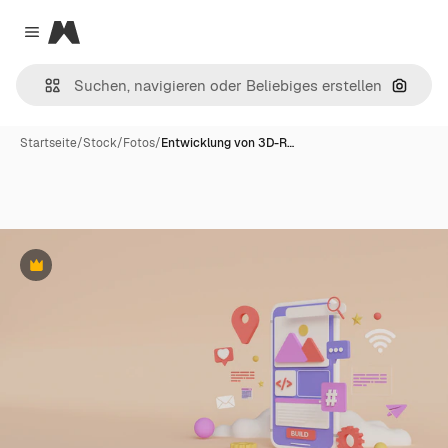
Magnific
Close menu
Nach B
Startseite
/
Stock
/
Fotos
/
Entwicklung von 3D-R…
Premium