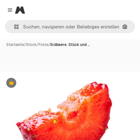
Magnific
Close menu
Nach B
Startseite
/
Stock
/
Fotos
/
Erdbeere. Stück und …
Premium