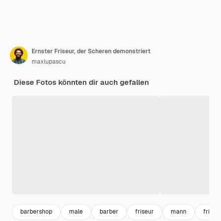
Ernster Friseur, der Scheren demonstriert
maxlupascu
Diese Fotos könnten dir auch gefallen
barbershop
male
barber
friseur
mann
frise