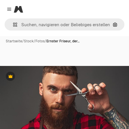
Magnific
Close menu
Nach B
Startseite
/
Stock
/
Fotos
/
Ernster Friseur, der…
Premium