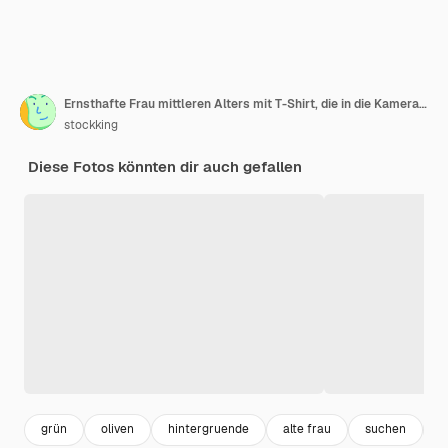
Ernsthafte Frau mittleren Alters mit T-Shirt, die in die Kamera schaut und eine Timeout-Geste macht, die auf olivgrünem Hintergrund isoliert ist
stockking
Diese Fotos könnten dir auch gefallen
grün
oliven
hintergruende
alte frau
suchen
k