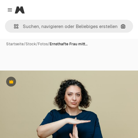
Magnific
Close menu
Nach B
Startseite
/
Stock
/
Fotos
/
Ernsthafte Frau mitt…
Premium