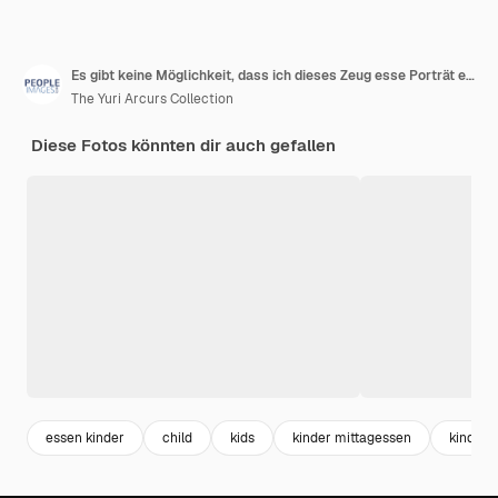
Es gibt keine Möglichkeit, dass ich dieses Zeug esse Porträt eines angewiderten kleinen Jungen, der sich weigert, sein Gemüse am Esstisch zu essen
The Yuri Arcurs Collection
Diese Fotos könnten dir auch gefallen
essen kinder
child
kids
kinder mittagessen
kinder