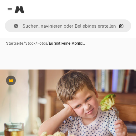
Magnific
Close menu
Nach B
Startseite
/
Stock
/
Fotos
/
Es gibt keine Möglic…
Premium