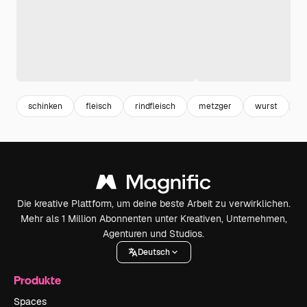
schinken
fleisch
rindfleisch
metzger
wurst
s
Die kreative Plattform, um deine beste Arbeit zu verwirklichen.
Mehr als 1 Million Abonnenten unter Kreativen, Unternehmen,
Agenturen und Studios.
Deutsch
Produkte
Spaces