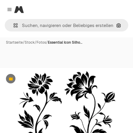
Magnific
Close menu
Nach B
Startseite
/
Stock
/
Fotos
/
Essential Icon Silho…
Premium