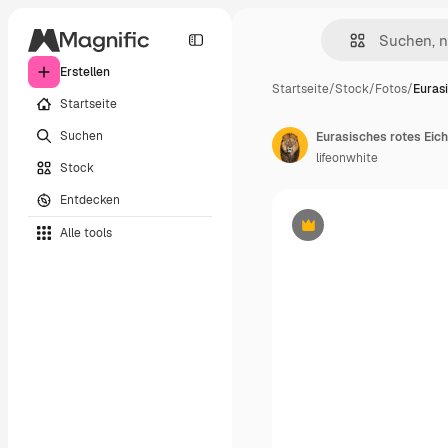
Erstellen
Startseite
/
Stock
/
Fotos
/
Eurasi
Startseite
Suchen
lifeonwhite
Stock
Entdecken
Alle tools
Premium