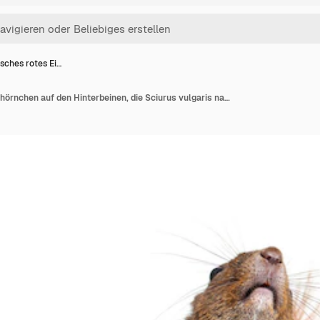
sches rotes Ei…
Eurasisches rotes Eichhörnchen auf den Hinterbeinen, die Sciurus vulgaris nachschlagen