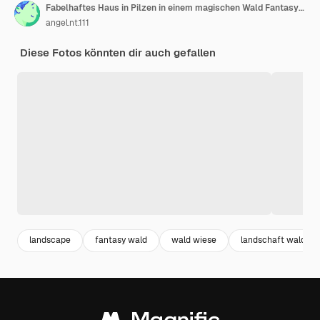
Fabelhaftes Haus in Pilzen in einem magischen Wald Fantasy Mushrooms Illustration für das Buchcover Erstaunliche Landschaft der Natur 3D-Illustration
angel.nt.111
Diese Fotos könnten dir auch gefallen
landscape
fantasy wald
wald wiese
landschaft wald