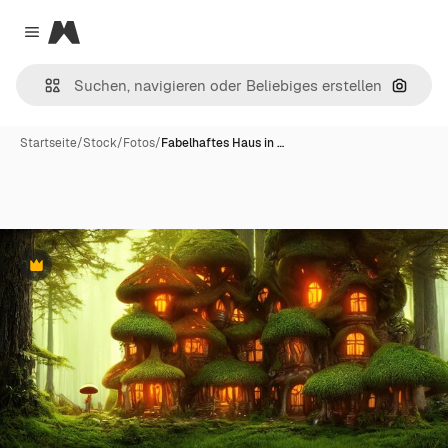
Magnific
Close menu
Nach B
Startseite
/
Stock
/
Fotos
/
Fabelhaftes Haus in …
Premium