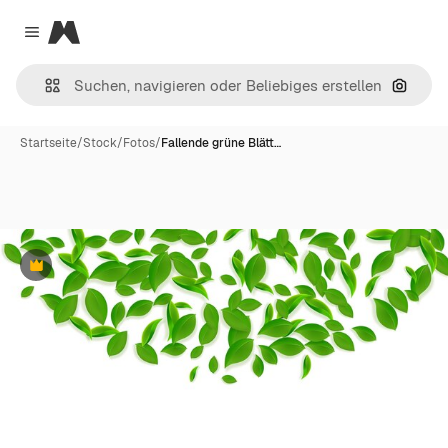
Magnific
Close menu
Nach B
Startseite
/
Stock
/
Fotos
/
Fallende grüne Blätt…
Premium