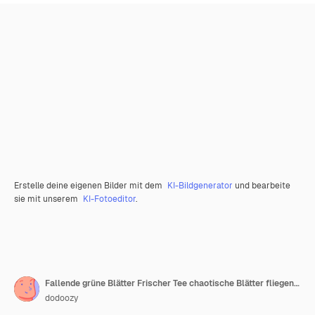
Erstelle deine eigenen Bilder mit dem
KI-Bildgenerator
und bearbeite
sie mit unserem
KI-Fotoeditor
.
Fallende grüne Blätter Frischer Tee chaotische Blätter fliegen Frühlingslaub tanzt auf gelbgrünem Hintergrund Attraktive Sommer-Overlay-Vorlage Interessante Frühjahrsverkaufs-Vektorillustration
dodoozy