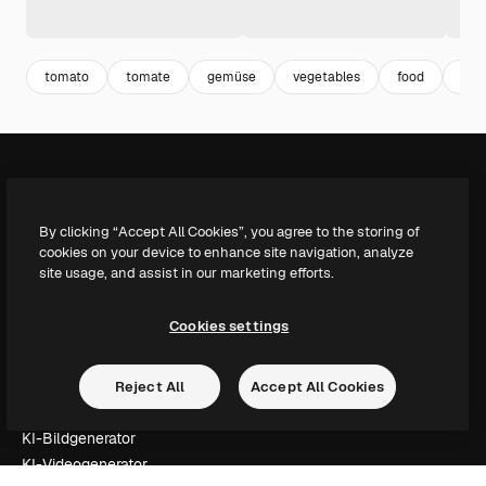
tomato
tomate
gemüse
vegetables
food
fall
Die kreative Plattform, um deine beste Arbeit zu verwirklichen.
By clicking “Accept All Cookies”, you agree to the storing of
cookies on your device to enhance site navigation, analyze
Mehr als 1 Million Abonnenten unter Kreativen, Unternehmen,
site usage, and assist in our marketing efforts.
Agenturen und Studios.
Deutsch
Cookies settings
Produkte
Spaces
Reject All
Accept All Cookies
KI-Assistent
KI-Bildgenerator
KI-Videogenerator