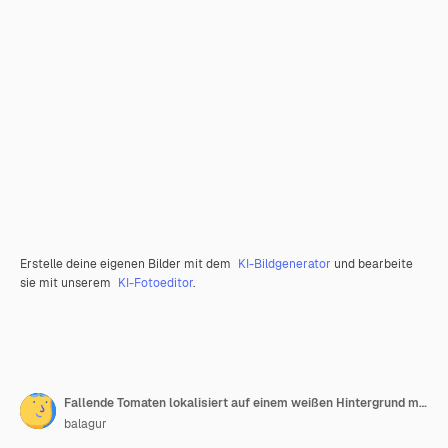
Erstelle deine eigenen Bilder mit dem
KI-Bildgenerator
und bearbeite
sie mit unserem
KI-Fotoeditor
.
Fallende Tomaten lokalisiert auf einem weißen Hintergrund mit einem Beschneidungspfad. Ganze rote Tomaten und geschnittene Stücke fliegen in die Luft. Gemüse fällt herunter.
balagur