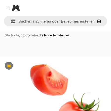
Magnific
Close menu
Nach B
Startseite
/
Stock
/
Fotos
/
Fallende Tomaten lok…
Premium