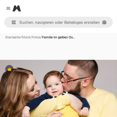
Magnific
Close menu
Nach B
Startseite
/
Stock
/
Fotos
/
Familie im gelben Ou…
Premium