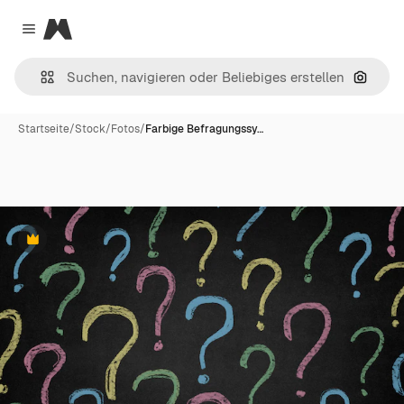
Magnific
Close menu
Nach B
Startseite
/
Stock
/
Fotos
/
Farbige Befragungssy…
Premium