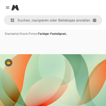
Magnific
Close menu
Nach B
Startseite
/
Stock
/
Fotos
/
Farbiger Pastellgrad…
Premium