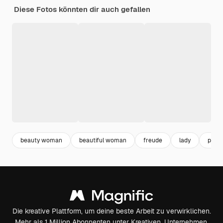
Diese Fotos könnten dir auch gefallen
beauty woman
beautiful woman
freude
lady
pret
Die kreative Plattform, um deine beste Arbeit zu verwirklichen.
Mehr als 1 Million Abonnenten unter Kreativen, Unternehmen,