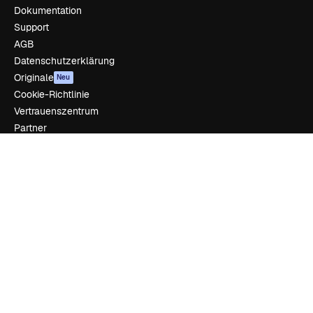
Dokumentation
Support
AGB
Datenschutzerklärung
Originale
Neu
Cookie-Richtlinie
Vertrauenszentrum
Partner
Unternehmen
Unternehmen
Preise
Über uns
Reviews
Karriere
Suchtrends
Blog
Veranstaltungen