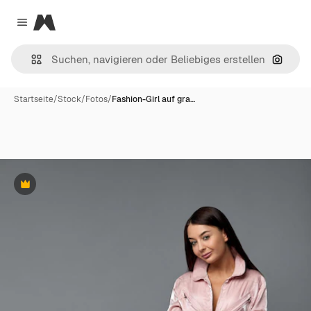
Magnific
Close menu
Nach B
Startseite
/
Stock
/
Fotos
/
Fashion-Girl auf gra…
Premium