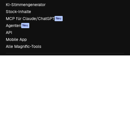
KI-Stimmengenerator
Stock-Inhalte
MCP für Claude/ChatGPT
Neu
Agenten
Neu
API
Mobile App
Alle Magnific-Tools
Loslegen
Academy
Dokumentation
Support
AGB
Datenschutzerklärung
Originale
Neu
Cookie-Richtlinie
Vertrauenszentrum
Partner