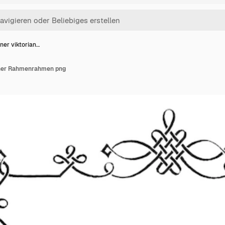
aner viktorian…
scher Rahmenrahmen png