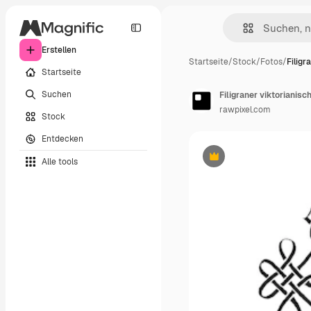
Erstellen
Startseite
/
Stock
/
Fotos
/
Filigr
Startseite
Suchen
Filigraner viktoriani
rawpixel.com
Stock
Entdecken
Alle tools
Premium