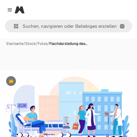
Magnific
Close menu
Nach B
Startseite
/
Stock
/
Fotos
/
Flachdarstellung des…
Premium