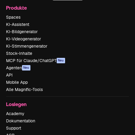
Produkte
Spaces
KI-Assistent
KI-Bildgenerator
KI-Videogenerator
KI-Stimmengenerator
Stock-Inhalte
MCP für Claude/ChatGPT
Neu
Agenten
Neu
API
Mobile App
Alle Magnific-Tools
Loslegen
Academy
Dokumentation
Support