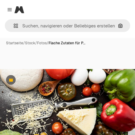
Magnific
Close menu
Nach B
Startseite
/
Stock
/
Fotos
/
Flache Zutaten für P…
Premium