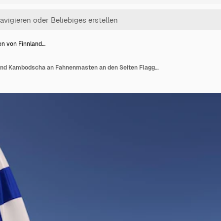
en von Finnland…
Flaggen von Finnland und Kambodscha an Fahnenmasten an den Seiten Flaggen auf blauem Hintergrund Platz für Text Finnisch Helsinki Phnom Penh 3D-Darstellung