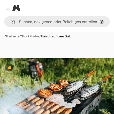
Magnific
Close menu
Nach B
Startseite
/
Stock
/
Fotos
/
Fleisch auf dem Gril…
Premium