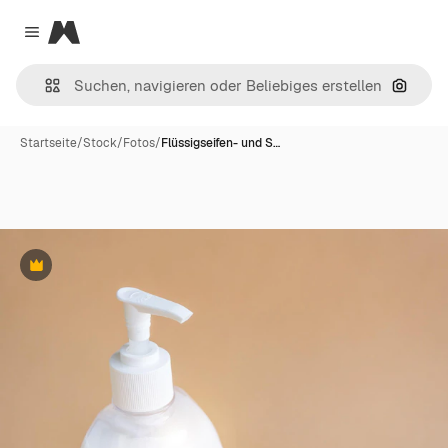
Magnific
Close menu
Nach B
Startseite
/
Stock
/
Fotos
/
Flüssigseifen- und S…
Premium