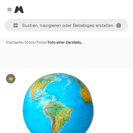
Magnific
Close menu
Nach B
Startseite
/
Stock
/
Fotos
/
Foto einer Darstellu…
Premium