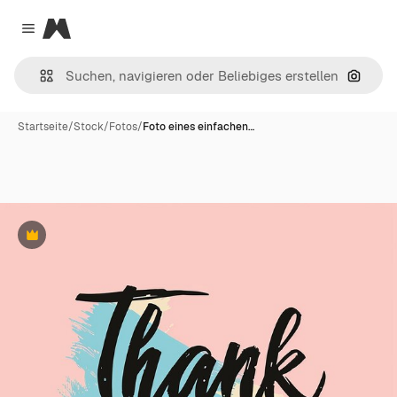
Magnific
Close menu
Nach B
Startseite
/
Stock
/
Fotos
/
Foto eines einfachen…
Premium