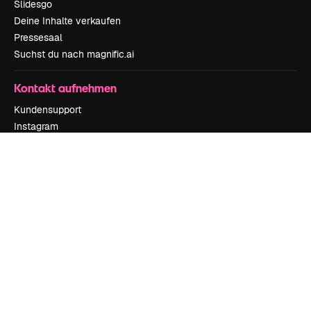
Slidesgo
Deine Inhalte verkaufen
Pressesaal
Suchst du nach magnific.ai
Kontakt aufnehmen
Kundensupport
Instagram
YouTube
LinkedIn
TikTok
Discord
X
Reddit
Copyright © 2010-
2026
Freepik Company S.L.U.
Alle Rechte vorbehalten
.