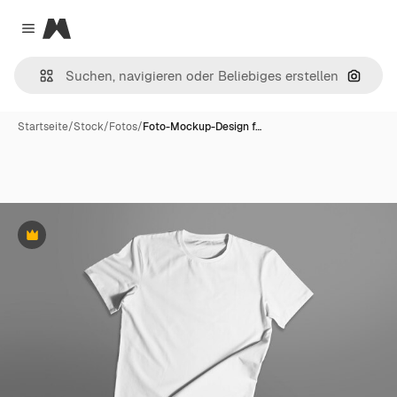
Magnific
Close menu
Nach B
Startseite
/
Stock
/
Fotos
/
Foto-Mockup-Design f…
Premium