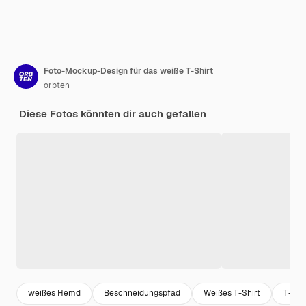
Foto-Mockup-Design für das weiße T-Shirt
orbten
Diese Fotos könnten dir auch gefallen
weißes Hemd
Beschneidungspfad
Weißes T-Shirt
T-Shi