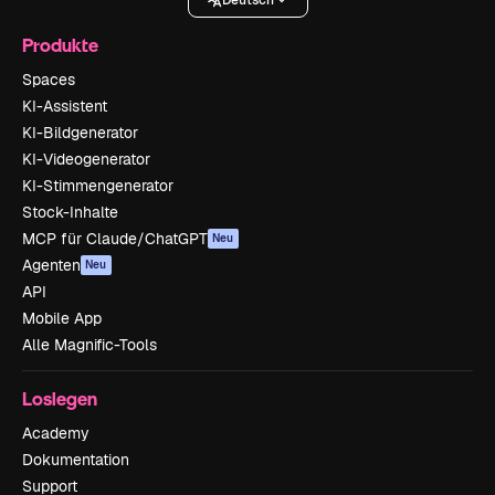
Produkte
Spaces
KI-Assistent
KI-Bildgenerator
KI-Videogenerator
KI-Stimmengenerator
Stock-Inhalte
MCP für Claude/ChatGPT
Neu
Agenten
Neu
API
Mobile App
Alle Magnific-Tools
Loslegen
Academy
Dokumentation
Support