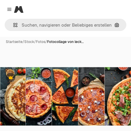
Magnific
Close menu
Nach B
Startseite
/
Stock
/
Fotos
/
Fotocollage von leck…
Premium