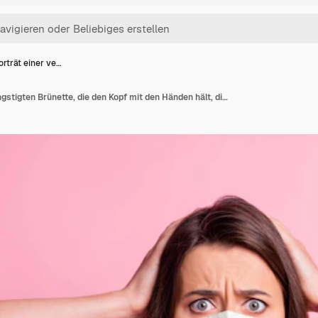
rträt einer ve…
Fotoporträt einer verängstigten Brünette, die den Kopf mit den Händen hält, die eine weiße Atemmaske tragen, isoliert auf pastellrosafarbenem Hintergrund