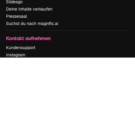
Slidesgo
Deine Inhalte verkaufen
Pressesaal
Suchst du nach magnific.ai
Kontakt aufnehmen
Kundensupport
Instagram
YouTube
LinkedIn
TikTok
Discord
X
Reddit
Copyright © 2010-
2026
Freepik Company S.L.U.
Alle Rechte vorbehalten
.