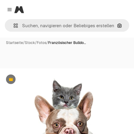
Magnific
Close menu
Nach B
Startseite
/
Stock
/
Fotos
/
Französischer Bulldo…
Premium