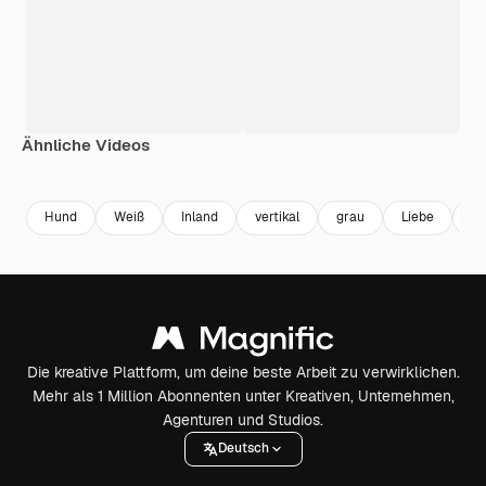
Ähnliche Videos
Premium
Premium
Generiert von KI
Premium
Premium
Generiert v
Hund
Weiß
Inland
vertikal
grau
Liebe
is
Die kreative Plattform, um deine beste Arbeit zu verwirklichen.
Mehr als 1 Million Abonnenten unter Kreativen, Unternehmen,
Agenturen und Studios.
Deutsch