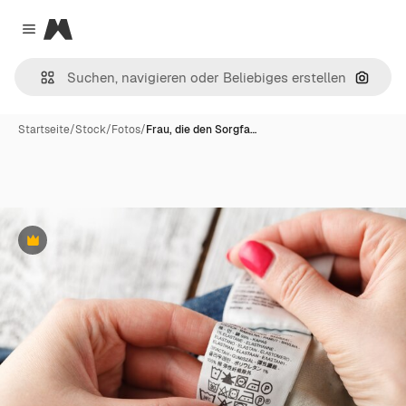
Magnific
Close menu
Nach B
Startseite
/
Stock
/
Fotos
/
Frau, die den Sorgfa…
Premium