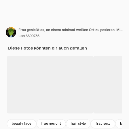
Frau genießt es, an einem minimal weißen Ort zu posieren. Minimaler weißer Ort und Hintergrund und schöne blonde kaukasische Dame im Inneren des minimalen Cafés.
user6699736
Diese Fotos könnten dir auch gefallen
beauty face
frau gesicht
hair style
frau sexy
beau