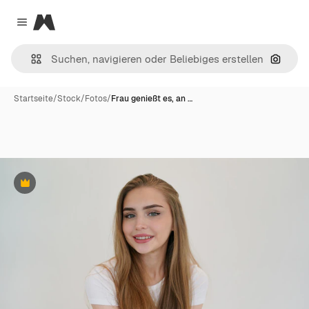
Magnific
Close menu
Nach B
Startseite
/
Stock
/
Fotos
/
Frau genießt es, an …
Premium