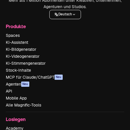
Mehr als 1 Million Abonnenten unter Kreativen, Unternehmen,
Agenturen und Studios.
Deutsch
Produkte
Spaces
KI-Assistent
KI-Bildgenerator
KI-Videogenerator
KI-Stimmengenerator
Stock-Inhalte
MCP für Claude/ChatGPT
Neu
Agenten
Neu
API
Mobile App
Alle Magnific-Tools
Loslegen
Academy