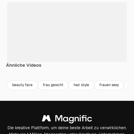
Ähnliche Videos
Premium
Premium
Premium
Premium
beauty face
frau gesicht
hair style
frauen sexy
be
Die kreative Plattform, um deine beste Arbeit zu verwirklichen.