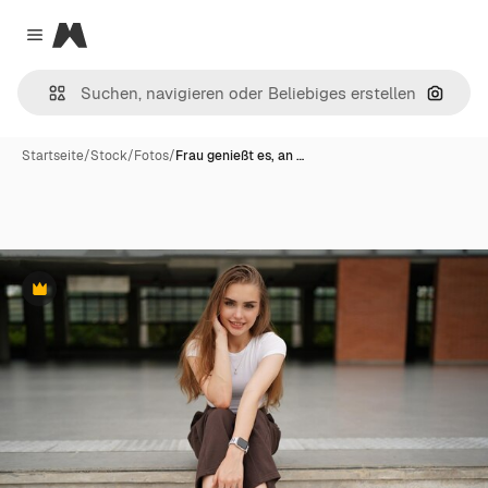
Magnific
Close menu
Nach B
Startseite
/
Stock
/
Fotos
/
Frau genießt es, an …
Premium