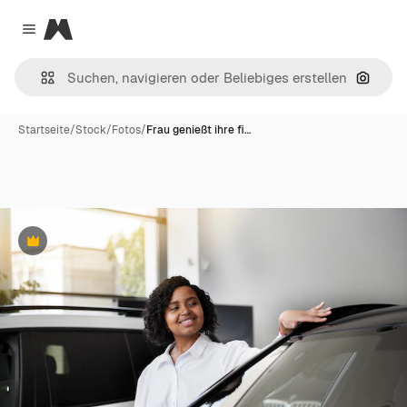
Magnific
Close menu
Nach B
Startseite
/
Stock
/
Fotos
/
Frau genießt ihre fi…
Premium