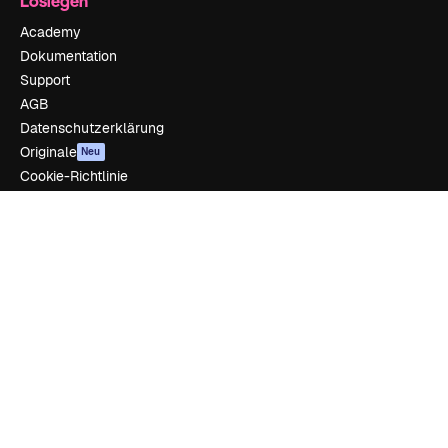
Loslegen
Academy
Dokumentation
Support
AGB
Datenschutzerklärung
Originale
Neu
Cookie-Richtlinie
Vertrauenszentrum
Partner
Unternehmen
Unternehmen
Preise
Über uns
Reviews
Karriere
Suchtrends