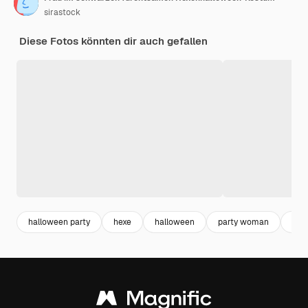
sirastock
Diese Fotos könnten dir auch gefallen
halloween party
hexe
halloween
party woman
mon