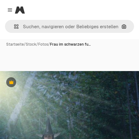
Magnific
Close menu
Nach B
Startseite
/
Stock
/
Fotos
/
Frau im schwarzen fu…
Premium