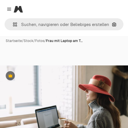
Magnific
Close menu
Nach B
Startseite
/
Stock
/
Fotos
/
Frau mit Laptop am T…
Premium