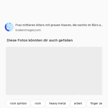
Frau mittleren Alters mit grauen Haaren, die nachts im Büro arbeitet und mit verrücktem Gesichtsausdruck schreit und mit erhobenen Händen Rocksymbole macht. Musikstar. Schweres Konzept.
krakenimages.com
Diese Fotos könnten dir auch gefallen
rock symbol
rock
heavy metal
arbeit
finger zeigen