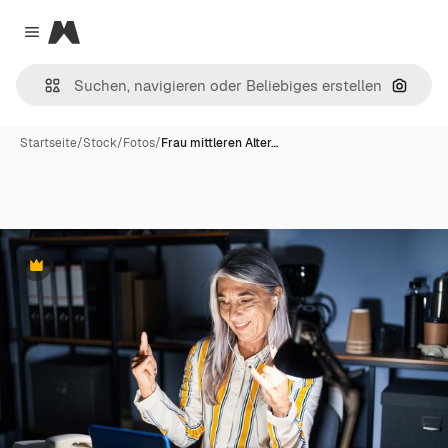
Magnific
Close menu
Nach B
Startseite
/
Stock
/
Fotos
/
Frau mittleren Alter…
Premium