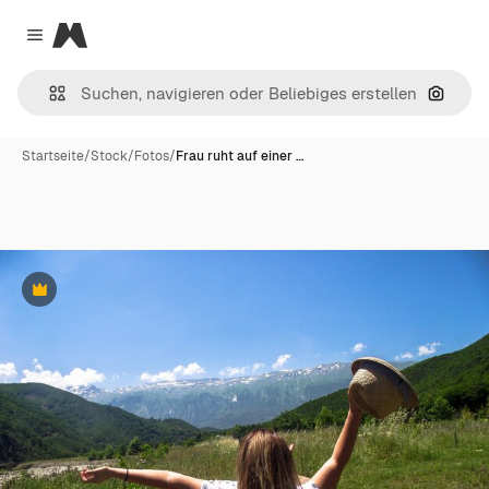
Magnific
Close menu
Nach B
Startseite
/
Stock
/
Fotos
/
Frau ruht auf einer …
Premium