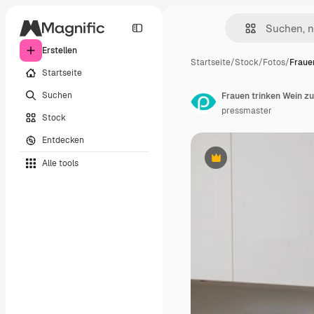
Erstellen
Startseite
/
Stock
/
Fotos
/
Fraue
Startseite
Suchen
Frauen trinken Wein z
pressmaster
Stock
Entdecken
Alle tools
Premium