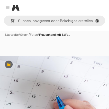
Magnific
Close menu
Nach B
Startseite
/
Stock
/
Fotos
/
Frauenhand mit Stift…
Premium