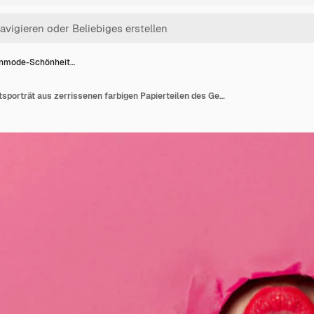
nmode-Schönheit…
Frauenmode-Schönheitsporträt aus zerrissenen farbigen Papierteilen des Gesichts