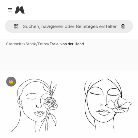
Magnific
Close menu
Nach B
Startseite
/
Stock
/
Fotos
/
Freie, von der Hand …
Premium