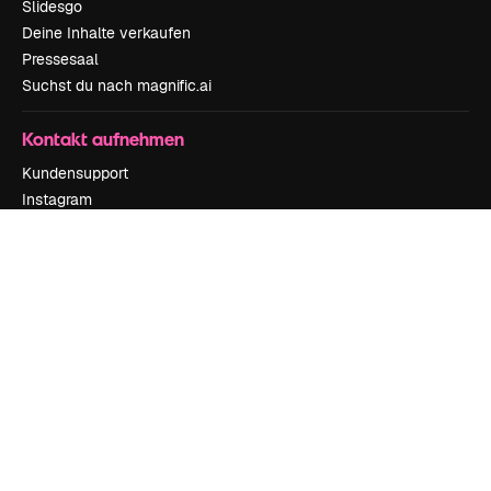
Slidesgo
Deine Inhalte verkaufen
Pressesaal
Suchst du nach magnific.ai
Kontakt aufnehmen
Kundensupport
Instagram
YouTube
LinkedIn
TikTok
Discord
X
Reddit
Copyright © 2010-
2026
Freepik Company S.L.U.
Alle Rechte vorbehalten
.