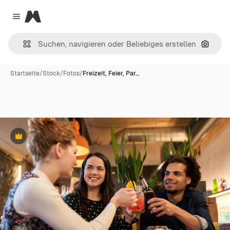
Magnific
Close menu
Nach B
Startseite
/
Stock
/
Fotos
/
Freizeit, Feier, Par…
Premium