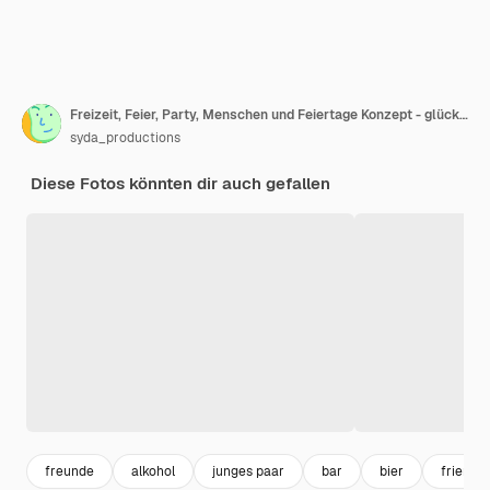
Freizeit, Feier, Party, Menschen und Feiertage Konzept - glückliche Freunde klingelnde Getränke in einer Bar oder einem Café
syda_productions
Diese Fotos könnten dir auch gefallen
freunde
alkohol
junges paar
bar
bier
friends