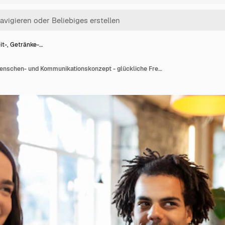
it-, Getränke-…
Freizeit-, Getränke-, Menschen- und Kommunikationskonzept - glückliche Freunde, die im Restaurant oder Café Kaffee aus Einweg-Pappbechern trinken